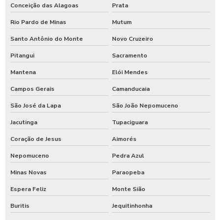
Conceição das Alagoas
Prata
Rio Pardo de Minas
Mutum
Santo Antônio do Monte
Novo Cruzeiro
Pitangui
Sacramento
Mantena
Elói Mendes
Campos Gerais
Camanducaia
São José da Lapa
São João Nepomuceno
Jacutinga
Tupaciguara
Coração de Jesus
Aimorés
Nepomuceno
Pedra Azul
Minas Novas
Paraopeba
Espera Feliz
Monte Sião
Buritis
Jequitinhonha