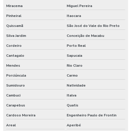
Miracema
Miguel Pereira
Pinheiral
Itaocara
Quissamã
São José do Vale do Rio Preto
Silva Jardim
Conceição de Macabu
Cordeiro
Porto Real
Cantagalo
Sapucaia
Mendes
Rio Claro
Porciúncula
Carmo
Sumidouro
Natividade
Cambuci
Italva
Carapebus
Quatis
Cardoso Moreira
Engenheiro Paulo de Frontin
Areal
Aperibé