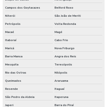
Campos dos Goytacazes
Belford Roxo
Niterói
São João de Meriti
Petrópolis
Volta Redonda
Macaé
Magé
Itaboraí
Cabo Frio
Maricá
Nova Friburgo
Barra Mansa
Angra dos Reis
Mesquita
Teresópolis
Rio das Ostras
Nilópolis
Queimados
Araruama
Resende
Itaguaí
São Pedro da Aldeia
Itaperuna
Japeri
Barra do Piraí