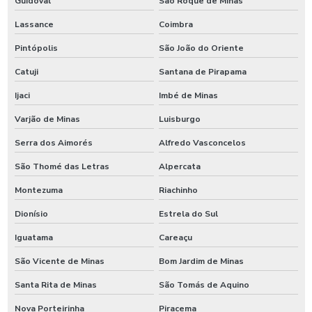
Guidoval
São Roque de Minas
Lassance
Coimbra
Pintópolis
São João do Oriente
Catuji
Santana de Pirapama
Ijaci
Imbé de Minas
Varjão de Minas
Luisburgo
Serra dos Aimorés
Alfredo Vasconcelos
São Thomé das Letras
Alpercata
Montezuma
Riachinho
Dionísio
Estrela do Sul
Iguatama
Careaçu
São Vicente de Minas
Bom Jardim de Minas
Santa Rita de Minas
São Tomás de Aquino
Nova Porteirinha
Piracema