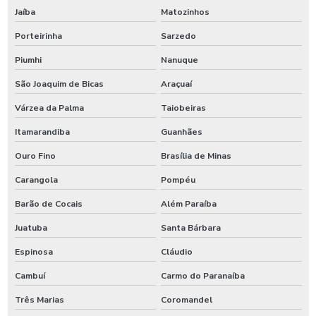
Jaíba
Matozinhos
Porteirinha
Sarzedo
Piumhi
Nanuque
São Joaquim de Bicas
Araçuaí
Várzea da Palma
Taiobeiras
Itamarandiba
Guanhães
Ouro Fino
Brasília de Minas
Carangola
Pompéu
Barão de Cocais
Além Paraíba
Juatuba
Santa Bárbara
Espinosa
Cláudio
Cambuí
Carmo do Paranaíba
Três Marias
Coromandel