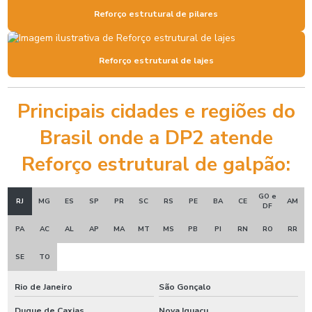
Reforço estrutural de pilares
Reforço estrutural de lajes
Principais cidades e regiões do
Brasil onde a DP2 atende
Reforço estrutural de galpão:
GO e
RJ
MG
ES
SP
PR
SC
RS
PE
BA
CE
AM
DF
PA
AC
AL
AP
MA
MT
MS
PB
PI
RN
RO
RR
SE
TO
Rio de Janeiro
São Gonçalo
Duque de Caxias
Nova Iguaçu