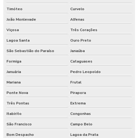
Timóteo
Curvelo
João Monlevade
Alfenas
Viçosa
Três Corações
Lagoa Santa
Ouro Preto
São Sebastião do Paraíso
Janaúba
Formiga
Cataguases
Januária
Pedro Leopoldo
Mariana
Frutal
Ponte Nova
Pirapora
Três Pontas
Extrema
Itabirito
Congonhas
São Francisco
Campo Belo
Bom Despacho
Lagoa da Prata