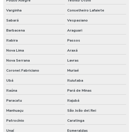
Pouso Alegre
Teófilo Otoni
Varginha
Conselheiro Lafaiete
Sabará
Vespasiano
Barbacena
Araguari
Itabira
Passos
Nova Lima
Araxá
Nova Serrana
Lavras
Coronel Fabriciano
Muriaé
Ubá
Ituiutaba
Itaúna
Pará de Minas
Paracatu
Itajubá
Manhuaçu
São João del Rei
Patrocínio
Caratinga
Unaí
Esmeraldas