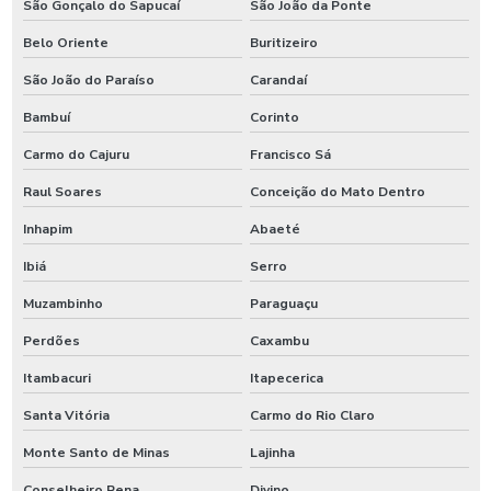
São Gonçalo do Sapucaí
São João da Ponte
Belo Oriente
Buritizeiro
São João do Paraíso
Carandaí
Bambuí
Corinto
Carmo do Cajuru
Francisco Sá
Raul Soares
Conceição do Mato Dentro
Inhapim
Abaeté
Ibiá
Serro
Muzambinho
Paraguaçu
Perdões
Caxambu
Itambacuri
Itapecerica
Santa Vitória
Carmo do Rio Claro
Monte Santo de Minas
Lajinha
Conselheiro Pena
Divino