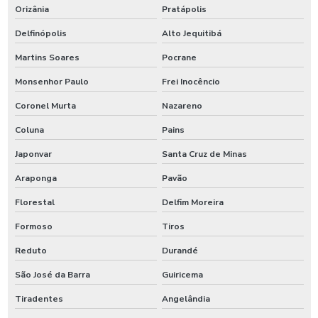
Orizânia
Pratápolis
Delfinópolis
Alto Jequitibá
Martins Soares
Pocrane
Monsenhor Paulo
Frei Inocêncio
Coronel Murta
Nazareno
Coluna
Pains
Japonvar
Santa Cruz de Minas
Araponga
Pavão
Florestal
Delfim Moreira
Formoso
Tiros
Reduto
Durandé
São José da Barra
Guiricema
Tiradentes
Angelândia