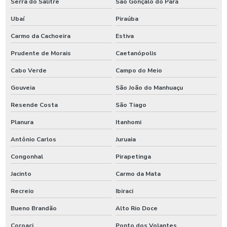
Serra do Salitre
São Gonçalo do Pará
Ubaí
Piraúba
Carmo da Cachoeira
Estiva
Prudente de Morais
Caetanópolis
Cabo Verde
Campo do Meio
Gouveia
São João do Manhuaçu
Resende Costa
São Tiago
Planura
Itanhomi
Antônio Carlos
Juruaia
Congonhal
Pirapetinga
Jacinto
Carmo da Mata
Recreio
Ibiraci
Bueno Brandão
Alto Rio Doce
Coroaci
Ponto dos Volantes