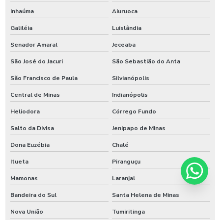
Inhaúma
Aiuruoca
Galiléia
Luislândia
Senador Amaral
Jeceaba
São José do Jacuri
São Sebastião do Anta
São Francisco de Paula
Silvianópolis
Central de Minas
Indianópolis
Heliodora
Córrego Fundo
Salto da Divisa
Jenipapo de Minas
Dona Euzébia
Chalé
Itueta
Piranguçu
Mamonas
Laranjal
Bandeira do Sul
Santa Helena de Minas
Nova União
Tumiritinga