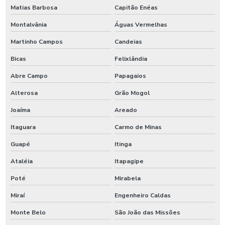
Matias Barbosa
Capitão Enéas
Montalvânia
Águas Vermelhas
Martinho Campos
Candeias
Bicas
Felixlândia
Abre Campo
Papagaios
Alterosa
Grão Mogol
Joaíma
Areado
Itaguara
Carmo de Minas
Guapé
Itinga
Ataléia
Itapagipe
Poté
Mirabela
Miraí
Engenheiro Caldas
Monte Belo
São João das Missões