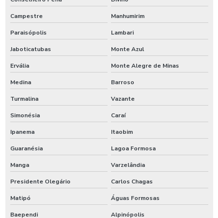
Campestre
Manhumirim
Paraisópolis
Lambari
Jaboticatubas
Monte Azul
Ervália
Monte Alegre de Minas
Medina
Barroso
Turmalina
Vazante
Simonésia
Caraí
Ipanema
Itaobim
Guaranésia
Lagoa Formosa
Manga
Varzelândia
Presidente Olegário
Carlos Chagas
Matipó
Águas Formosas
Baependi
Alpinópolis