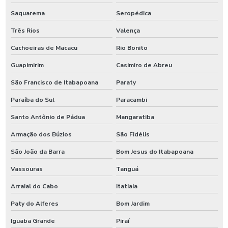
Saquarema
Seropédica
Três Rios
Valença
Cachoeiras de Macacu
Rio Bonito
Guapimirim
Casimiro de Abreu
São Francisco de Itabapoana
Paraty
Paraíba do Sul
Paracambi
Santo Antônio de Pádua
Mangaratiba
Armação dos Búzios
São Fidélis
São João da Barra
Bom Jesus do Itabapoana
Vassouras
Tanguá
Arraial do Cabo
Itatiaia
Paty do Alferes
Bom Jardim
Iguaba Grande
Piraí