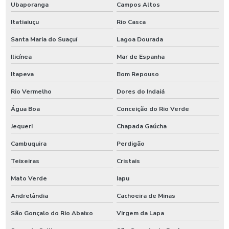
Ubaporanga
Campos Altos
Itatiaiuçu
Rio Casca
Santa Maria do Suaçuí
Lagoa Dourada
Ilicínea
Mar de Espanha
Itapeva
Bom Repouso
Rio Vermelho
Dores do Indaiá
Água Boa
Conceição do Rio Verde
Jequeri
Chapada Gaúcha
Cambuquira
Perdigão
Teixeiras
Cristais
Mato Verde
Iapu
Andrelândia
Cachoeira de Minas
São Gonçalo do Rio Abaixo
Virgem da Lapa