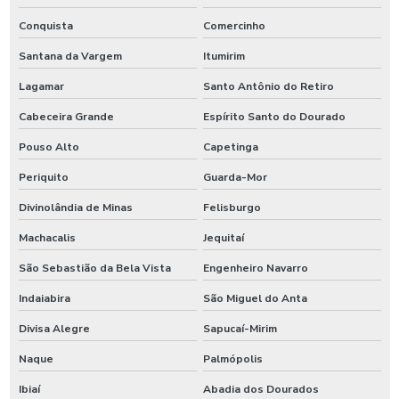
Conquista
Comercinho
Santana da Vargem
Itumirim
Lagamar
Santo Antônio do Retiro
Cabeceira Grande
Espírito Santo do Dourado
Pouso Alto
Capetinga
Periquito
Guarda-Mor
Divinolândia de Minas
Felisburgo
Machacalis
Jequitaí
São Sebastião da Bela Vista
Engenheiro Navarro
Indaiabira
São Miguel do Anta
Divisa Alegre
Sapucaí-Mirim
Naque
Palmópolis
Ibiaí
Abadia dos Dourados