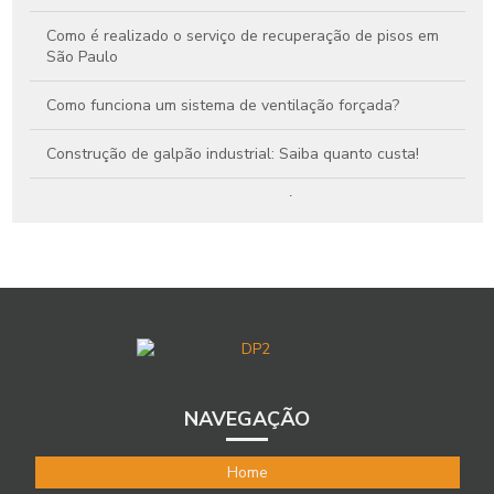
Como é realizado o serviço de recuperação de pisos em
São Paulo
Como funciona um sistema de ventilação forçada?
Construção de galpão industrial: Saiba quanto custa!
Impermeabilização com manta asfáltica: Conheça as
aplicações
Impermeabilização com manta: aplicações e benefícios
essenciais
Injeção de calda de cimento: tudo que você precisa saber
Injeção de concreto: Conheça a técnica e suas aplicações
NAVEGAÇÃO
Polimento de piso: Veja as vantagens do processo
Home
Recuperação de estruturas de concreto: Conheça os