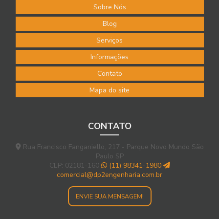
serviços da DP2!
Sobre Nós
Blog
Restaurar escada de concreto: Recuperação e renovação!
Serviços
Saiba como recuperar pisos de concreto
Informações
Serviço de recuperação de galpões industriais: sua solução
Contato
completa
Mapa do site
CONTATO
Rua Francisco Fanganiello, 217 - Parque Novo Mundo São
Paulo SP
CEP: 02181-160
(11) 98341-1980
comercial@dp2engenharia.com.br
ENVIE SUA MENSAGEM!